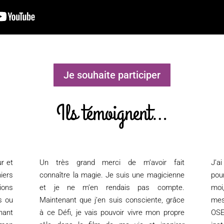
Je souhaite participer
Ils témoignent…
r et
Un très grand merci de m’avoir fait
J’a
iers
connaître la magie. Je suis une magicienne
pou
ions
et je ne m’en rendais pas compte.
moi
s ou
Maintenant que j’en suis consciente, grâce
mes
nant
à ce Défi, je vais pouvoir vivre mon propre
OSE