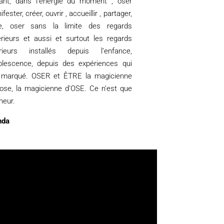
tant, dans l’énergie du moment , oser
fester, créer, ouvrir , accueillir , partager,
re, oser sans la limite des regards
érieurs et aussi et surtout les regards
érieurs installés depuis l’enfance,
dolescence, depuis des expériences qui
 marqué. OSER et ÊTRE la magicienne
 ose, la magicienne d’OSE. Ce n’est que
heur.
nda