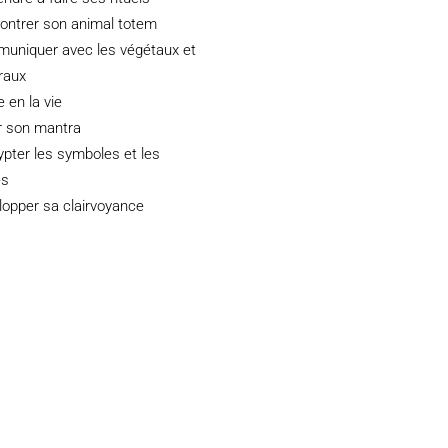
ontrer son animal totem
uniquer avec les végétaux et
raux
e en la vie
r son mantra
pter les symboles et les
es
lopper sa clairvoyance