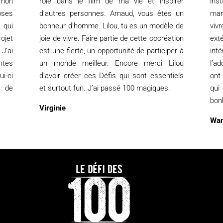
 mon
rôle dans le film de ma vie et inspirer
ins
oses
d’autres personnes. Arnaud, vous êtes un
mani
 qui
bonheur d’homme. Lilou, tu es un modèle de
viv
ojet
joie de vivre. Faire partie de cette cocréation
ext
J’ai
est une fierté, un opportunité de participer à
int
ntes
un monde meilleur. Encore merci Lilou
l’a
i-ci
d’avoir créer ces Défis qui sont essentiels
ont
s de
et surtout fun. J’ai passé 100 magiques.
qui
bon
Virginie
Wa