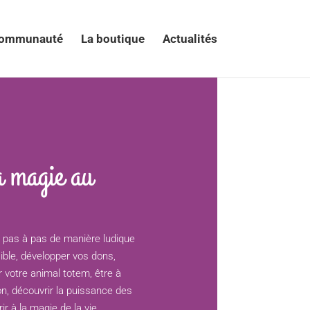
communauté
La boutique
Actualités
a magie au
pas à pas de manière ludique
sible, développer vos dons,
 votre animal totem, être à
tion, découvrir la puissance des
r à la magie de la vie…