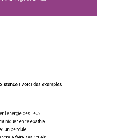
existence ! Voici des exemples
ier l’énergie des lieux
uniquer en télépathie
ser un pendule
ndre à faire ses rituels